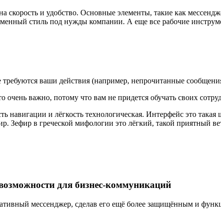
а скорость и удобство. Основные элементы, такие как мессендж
ирменный стиль под нужды компании. А еще все рабочие инстру
е требуются ваши действия (например, непрочитанные сообщения
о очень важно, потому что вам не придется обучать своих сотру
ость навигации и лёгкость технологическая. Интерфейс это такая 
р. Зефир в греческой мифологии это лёгкий, такой приятный ве
е возможности для бизнес-коммуникаций
ративный мессенджер, сделав его ещё более защищённым и фун