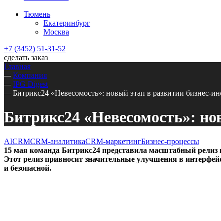
Тюмень
Екатеринбург
Москва
+7 (3452) 51-31-52
сделать заказ
Главная
—
Компания
—
IPG Digest
—
Битрикс24 «Невесомость»: новый этап в развитии бизнес-и
Битрикс24 «Невесомость»: но
AI
CRM
CRM-аналитика
CRM-маркетинг
Бизнес-процессы
15 мая команда Битрикс24 представила масштабный релиз 
Этот релиз привносит значительные улучшения в интерфейс
и безопасной.