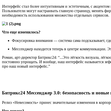
Интерфейс стал более интуитивным и эстетичным, с акцентом н
Пользователи могут настраивать главную страницу, менять ф
необходимость использования множества отдельных сервисов.
Что еще изменилось?
Фокусировка внимания — система сама подсказывает, гд
Мессенджер находится теперь в центре коммуникации. Эт
Роман, арт-директор Битрикс24: “...Это лёгкость визуала, лёгк
постоянно упрощать. И вообще, наш интерфейс называется зефи
про наш новый интерфейс.”
Битрикс24 Мессенджер 3.0: безопасность и новы
Релиз «Невесомость» принес значительные изменения в корпо
Что нового?