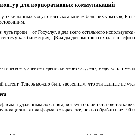
й контур для корпоративных коммуникаций
, а утечки данных могут стоить компаниям больших убытков, Б
посторонним.
 чуть проще – от Госуслуг, а для всего остального используется 
 систему, как биометрия, QR-коды для быстрого входа с телефо
атическое удаление переписки через час, день, неделю или мес
й патент. Теперь можно быть уверенным, что эти данные не уте
еса
 офисам и удалённым локациям, встречи онлайн становятся клю
муникационная платформа, которая ежедневно обрабатывает 90 