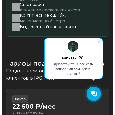
Старт работ
в течение нескольких часов
Критические ошибки
максимально быстро
Выделенный канал связи
Капитан IPG
Тарифы поддержки и IPG Flow
Здравствуйте! У вас есть
вопрос или вам нужна
Подключаем ограниченное количество
помощь?
клиентов в IPG Flow
Лайт 5
22 500 ₽/мес
5 часов/месяц