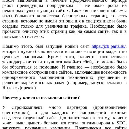
После выполнения в течение продолжительного периода
работ предыдущим подрядчиком — не было роста на
некоторых существующих сайтах. Также возникали проблемы
из-за большого количества бесполезных страниц, то есть
страниц, которые не имели отношения к спецтехнике и были
созданы только для увеличения трафика. Необходимо было
провести очистку этих страниц как на самом сайте, так и в
поисковых системах.
Помимо этого, был запущен новый сайт
https://jcb-parts.su/
,
который нужно было вывести в топовые позиции выдачи по
целевым запросам. Кроме того, клиента интересовала
техподдержка: если случился какой-то сбой, то можно было
бы обратиться за помощью. И главное — необходимо было
комплексное обслуживание сайтов, включающее возможность
одновременного выполнения технических улучшений и
решения маркетинговых задач (например, запуск рекламы в
Яндекс.Директе).
Почему у клиента несколько сайтов?
У Стройкомплект много партнеров (производителей
спецтехники), и для каждого из направлений техники
создается отдельный сайт. Дополнительно к этому, клиент
хочет выкладывать больше контента, оптимизировать SЕО,
запускать рекламные кампании. Практически все сайты