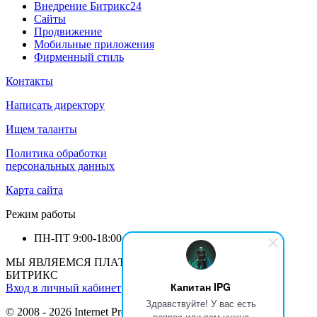
Внедрение Битрикс24
Сайты
Продвижение
Мобильные приложения
Фирменный стиль
Контакты
Написать директору
Ищем таланты
Политика обработки
персональных данных
Карта сайта
Режим работы
ПН-ПТ
9:00-18:00
МЫ ЯВЛЯЕМСЯ ПЛАТИНОВЫМ ПАРТНЕРОМ 1С-
БИТРИКС
Капитан IPG
Вход в личный кабинет
Здравствуйте! У вас есть
© 2008 - 2026 Internet Production Group (
реквизиты
)
вопрос или вам нужна