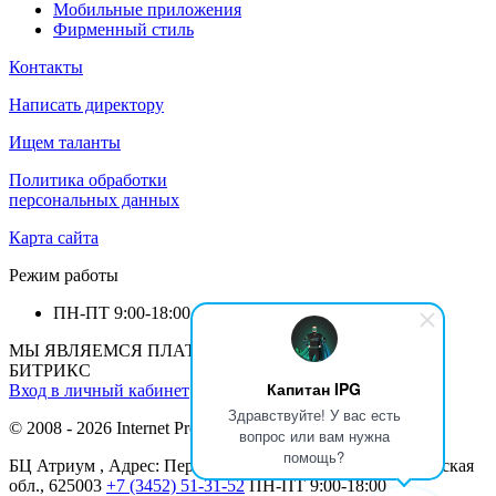
Мобильные приложения
Фирменный стиль
Контакты
Написать директору
Ищем таланты
Политика обработки
персональных данных
Карта сайта
Режим работы
ПН-ПТ
9:00-18:00
МЫ ЯВЛЯЕМСЯ ПЛАТИНОВЫМ ПАРТНЕРОМ 1С-
БИТРИКС
Капитан IPG
Вход в личный кабинет
Здравствуйте! У вас есть
© 2008 - 2026 Internet Production Group (
реквизиты
)
вопрос или вам нужна
помощь?
БЦ Атриум , Адрес: Перекопская ул., 19, Тюмень, Тюменская
обл., 625003
+7 (3452) 51-31-52
ПН-ПТ
9:00-18:00