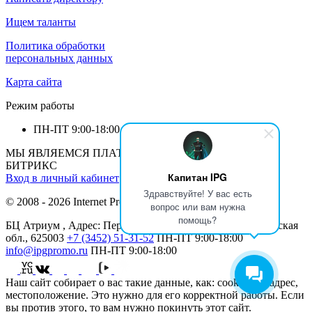
Ищем таланты
Политика обработки
персональных данных
Карта сайта
Режим работы
ПН-ПТ
9:00-18:00
МЫ ЯВЛЯЕМСЯ ПЛАТИНОВЫМ ПАРТНЕРОМ 1С-
БИТРИКС
Капитан IPG
Вход в личный кабинет
Здравствуйте! У вас есть
© 2008 - 2026 Internet Production Group (
реквизиты
)
вопрос или вам нужна
помощь?
БЦ Атриум , Адрес: Перекопская ул., 19, Тюмень, Тюменская
обл., 625003
+7 (3452) 51-31-52
ПН-ПТ
9:00-18:00
info@ipgpromo.ru
ПН-ПТ
9:00-18:00
Наш сайт собирает о вас такие данные, как: cookies, IP-адрес,
местоположение. Это нужно для его корректной работы. Если
вы против этого, то вам нужно покинуть этот сайт.