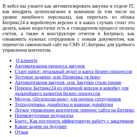
В кейсе вы узнаете как автоматизировать закупки в отделе IT,
как внедрить целеполагание в компании (в том числе на
уровне линейного персонала), как переехать из облака
Битрикс24 в коробочную версию и в каких случаях стоит это
делать, какие недостатки есть в стандартном процессе оплаты
счетов, а также в конструкторе отчетов в Битриксе, как
ознакомить нужных сотрудников с новым документом, как
перенести самописный сайт на CMS 1С-Битрикс для удобного
управления контентом.
О клиенте
Автоматизация процесса закупок
Старт работ: детальный аудит и карта бизнес-процессов
Тестовое задание, или Проверка «в бою»
Автоматизация закупок, или Закупки стали проще
Перенос Битрикс24 из облачной версии в коробку для
дальнейшего развития бизнес-процессов
Модуль «Целеполагание» для оценки сотрудников
Техподдержка, доработки и важные доработки
Легкое управление контентом: перенос сайта на Битрикс
Промежуточные результаты
Бонус. Как построить эффективную работу с заказчиком
Какие задачи на будущее
Отзыв