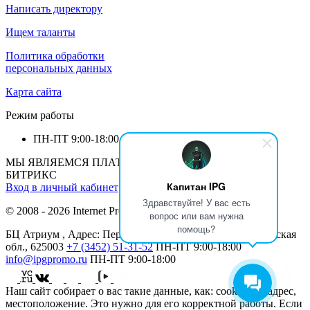
Написать директору
Ищем таланты
Политика обработки
персональных данных
Карта сайта
Режим работы
ПН-ПТ
9:00-18:00
МЫ ЯВЛЯЕМСЯ ПЛАТИНОВЫМ ПАРТНЕРОМ 1С-
БИТРИКС
Капитан IPG
Вход в личный кабинет
Здравствуйте! У вас есть
© 2008 - 2026 Internet Production Group (
реквизиты
)
вопрос или вам нужна
помощь?
БЦ Атриум , Адрес: Перекопская ул., 19, Тюмень, Тюменская
обл., 625003
+7 (3452) 51-31-52
ПН-ПТ
9:00-18:00
info@ipgpromo.ru
ПН-ПТ
9:00-18:00
Наш сайт собирает о вас такие данные, как: cookies, IP-адрес,
местоположение. Это нужно для его корректной работы. Если