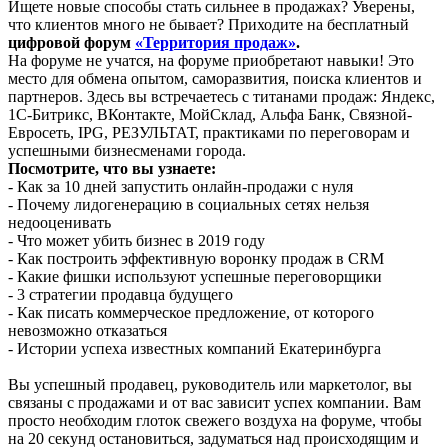
Ищете новые способы стать сильнее в продажах? Уверены,
что клиентов много не бывает? Приходите на бесплатный
цифровой форум
«Территория продаж»
.
На форуме не учатся, на форуме приобретают навыки! Это
место для обмена опытом, саморазвития, поиска клиентов и
партнеров. Здесь вы встречаетесь с титанами продаж: Яндекс,
1С-Битрикс, ВКонтакте, МойСклад, Альфа Банк, Связной-
Евросеть, IPG, РЕЗУЛЬТАТ, практиками по переговорам и
успешными бизнесменами города.
Посмотрите, что вы узнаете:
- Как за 10 дней запустить онлайн-продажи с нуля
- Почему лидогенерацию в социальных сетях нельзя
недооценивать
- Что может убить бизнес в 2019 году
- Как построить эффективную воронку продаж в CRM
- Какие фишки используют успешные переговорщики
- 3 стратегии продавца будущего
- Как писать коммерческое предложение, от которого
невозможно отказаться
- Истории успеха известных компаний Екатеринбурга
Вы успешный продавец, руководитель или маркетолог, вы
связаны с продажами и от вас зависит успех компании. Вам
просто необходим глоток свежего воздуха на форуме, чтобы
на 20 секунд остановиться, задуматься над происходящим и