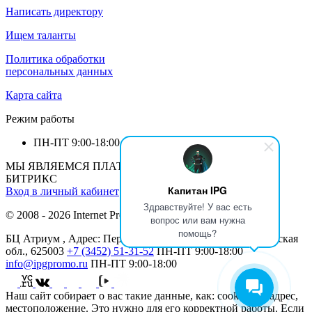
Написать директору
Ищем таланты
Политика обработки
персональных данных
Карта сайта
Режим работы
ПН-ПТ
9:00-18:00
МЫ ЯВЛЯЕМСЯ ПЛАТИНОВЫМ ПАРТНЕРОМ 1С-
БИТРИКС
Капитан IPG
Вход в личный кабинет
Здравствуйте! У вас есть
© 2008 - 2026 Internet Production Group (
реквизиты
)
вопрос или вам нужна
помощь?
БЦ Атриум , Адрес: Перекопская ул., 19, Тюмень, Тюменская
обл., 625003
+7 (3452) 51-31-52
ПН-ПТ
9:00-18:00
info@ipgpromo.ru
ПН-ПТ
9:00-18:00
Наш сайт собирает о вас такие данные, как: cookies, IP-адрес,
местоположение. Это нужно для его корректной работы. Если